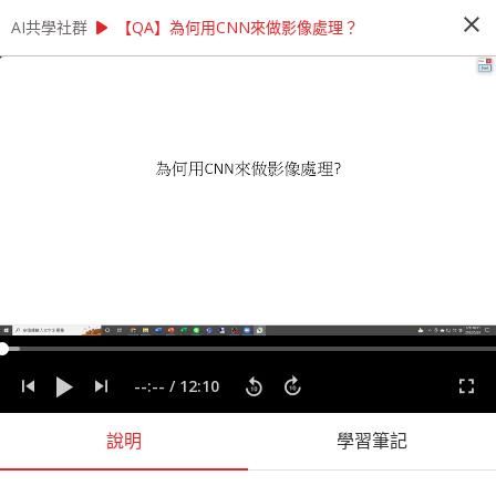
close
play_arrow
play_arrow
AI共學社群
AI共學社群
【教材專區】學習AI有困難？ 讓Cupoy助教來幫你！
【QA】為何用CNN來做影像處理？
【教材專區】學習AI有困難？ 讓Cupoy
助教來幫你！
學習資料科學時遇到問題，希望能有專業人士線上
即時為您解答嗎？ 想提高模型準確率，卻不知從何
問起嗎？ 如果您有以上的需求，歡迎來參加我們
每週一次的線上助教時間！
people_alt
77
人訂閱
課程內容
(
51
)
學習筆記
會員
(
77
)
課程介紹
--:--
/
12:10
說明
學習筆記