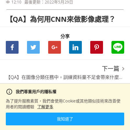
12:10
最後更新：
2022年5月29日
visibility
【QA】為何用CNN來做影像處理？
分享
下一篇
【QA】在圖像分類任務中，訓練資料量不足會帶來什麼問題？如何緩解資料量不足帶來的問題？
info
我們尊重用戶的隱私權
為了提升服務素質，我們會使用Cookie或其他類似技術來改善使
用者的閱讀體驗
了解更多
我知道了