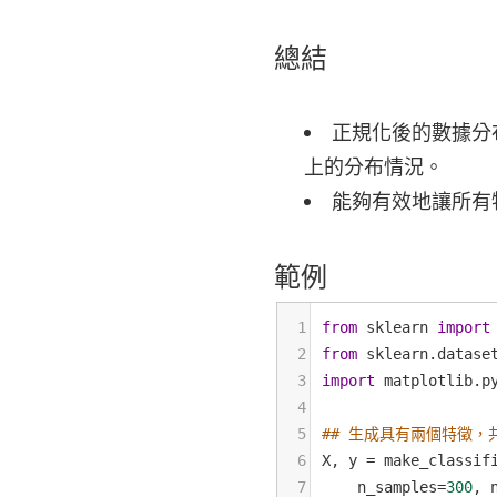
總結
正規化後的數據分
上的分布情況。
能夠有效地讓所有
範例
1
from
sklearn
import
2
from
sklearn
.
datase
3
import
matplotlib
.
p
4
5
## 生成具有兩個特徵，共
6
X
, 
y
=
make_classif
7
n_samples
=
300
, 