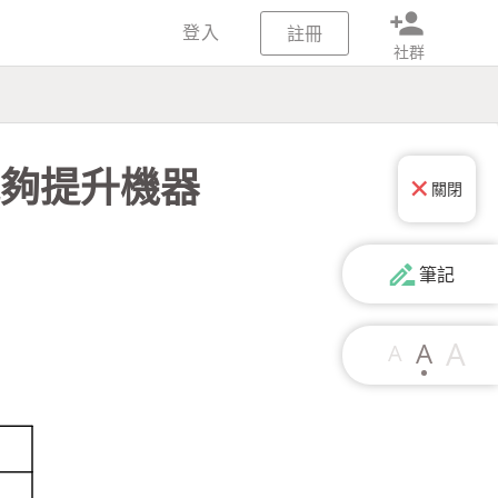
person_add
登入
註冊
社群
麼能夠提升機器
關閉
drive_file_rename_outline
筆記
A
A
A