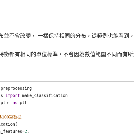
布並不會改變， 一樣保持相同的分布，從範例也能看到
特徵都有相同的單位標準，不會因為數值範圍不同而有所
preprocessing
ts
import
make_classification
yplot
as
plt
100筆數據
ication
(
n_features
=
2
,