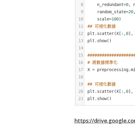
8
n_redundant
=
0
, 
9
random_state
=
20
10
scale
=
100
)
11
## 可視化數據
12
plt
.
scatter
(
X
[:,
0
],
13
plt
.
show
()
14
15
###################
16
# 將數據標準化
17
X
=
preprocessing
.
m
18
19
## 可視化數據
20
plt
.
scatter
(
X
[:,
0
],
21
plt
.
show
()
https://drive.google