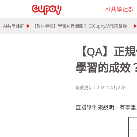
AI共學社群
play_arrow
play_ar
AI共學社群
【教材專區】學習AI有困難？ 讓Cupoy助教來幫你！
【QA】正規化
學習的成效
最後更新：
2022年5月27日
直接舉例來說明，有兩筆