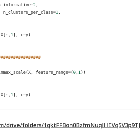
n_informative
=
2
, 
, 
n_clusters_per_class
=
1
, 
 
X
[:,
1
], 
c
=
y
)
#################
inmax_scale
(
X
, 
feature_range
=
(
0
,
1
))
 
X
[:,
1
], 
c
=
y
)
.com/drive/folders/1qktFFBon0BzfmNuqIHEVq5V3p9T