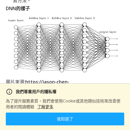
習方法。
DNN的樣子
圖片來源:
https://jason-chen-
1992.weebly.com/uploads/1/0/8/5/108557741/dnn_or
info
我們尊重用戶的隱私權
ig.png
為了提升服務素質，我們會使用Cookie或其他類似技術來改善使
上圖是一個簡單的DNN架構，分為input layer(輸
用者的閱讀體驗
了解更多
入層)、hidden layer(隱藏層)和output layer(輸出
我知道了
層)，輸入層和輸出層是固定的，隱藏層這東西是包在