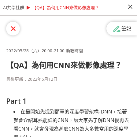
close
play_arrow
play_arrow
AI共學社群
AI共學社群
【教材專區】學習AI有困難？ 讓Cupoy助教來幫你！
【QA】為何用CNN來做影像處理？
【教材專區】學習AI有困難？ 讓Cupoy
drive_file_rename_outline
close
筆記
助教來幫你！
學習資料科學時遇到問題，希望能有專業人士線上
即時為您解答嗎？ 想提高模型準確率，卻不知從何
2022/05/28（六）20:00-21:00 助教時間
問起嗎？ 如果您有以上的需求，歡迎來參加我們
每週一次的線上助教時間！
【QA】為何用CNN來做影像處理？
people_alt
77
人訂閱
最後更新：
2022年5月12日
課程內容
(
51
)
學習筆記
會員
(
77
)
課程介紹
Part 1
在最開始先提到簡單的深度學習架構-DNN，接著
就會介紹耳熟能詳的CNN，讓大家先了解DNN後再去
看CNN，就會發現為甚麼CNN為大多數常用的深度學