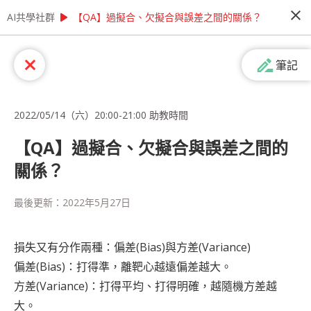
close
play_arrow
play_arrow
AI共學社群
AI共學社群
【教材專區】學習AI有困難？ 讓Cupoy助教來幫你！
【QA】過擬合、欠擬合與誤差之間的關係？
【教材專區】學習AI有困難？ 讓Cupoy
drive_file_rename_outline
close
筆記
助教來幫你！
學習資料科學時遇到問題，希望能有專業人士線上
即時為您解答嗎？ 想提高模型準確率，卻不知從何
2022/05/14（六）20:00-21:00 助教時間
問起嗎？ 如果您有以上的需求，歡迎來參加我們
每週一次的線上助教時間！
【QA】過擬合、欠擬合與誤差之間的
關係？
people_alt
77
人訂閱
最後更新：
2022年5月27日
課程內容
(
51
)
學習筆記
會員
(
77
)
課程介紹
損失又有分作兩種：偏差(Bias)與方差(Variance)
偏差(Bias)：打得準，離靶心越遠偏差越大。
方差(Variance)：打得平均、打得明確，越隨機方差越
大。