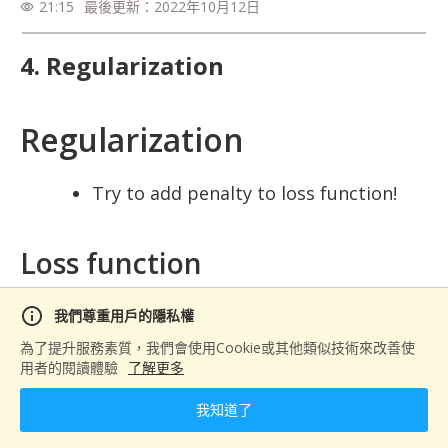
21:15
最後更新：
2022年10月12日
visibility
4. Regularization
Regularization
Try to add penalty to loss function!
Loss function
info
我們尊重用戶的隱私權
L=\sum_{i=1}^N{(y^{(
N
∑
(
)
(
)
2
=
(
i
−
(
i
)
)
+
Ω
L
y
f
X
為了提升服務素質，我們會使用Cookie或其他類似技術來改善使
用者的閱讀體驗
了解更多
=
1
i
我知道了
L=\sum_{i=1}^N{(y^{(
N