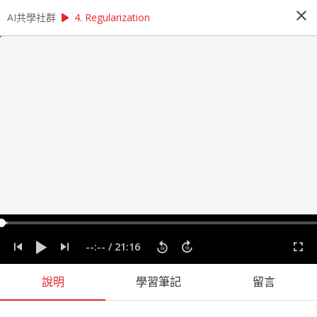
close
play_arrow
play_arrow
AI共學社群
AI共學社群
無縫整合 Python 與 Julia！寫出你的高效程式碼
4. Regularization
無縫整合 Python 與 Julia！寫出你的高
效程式碼
我們特別邀請到台灣 Julia 社群的大神：杜岳華，
帶領學員從實作著手，運用 Python整合Julia提升
系統的整體執行效率與可用性，解決 Python 在大
量數學運算或繁重工作任務中所面臨的效能瓶頸。
people_alt
1
人訂閱
label
Julia
Python
建模
整合
機器學習
迴歸模型
--:--
/
21:16
課程內容
(
31
)
學習筆記
會員
(
1
)
課程介紹
說明
學習筆記
留言