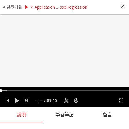
close
play_arrow
play_arrow
AI共學社群
AI共學社群
無縫整合 Python 與 Julia！寫出你的高效程式碼
7. Application ... sso regression
無縫整合 Python 與 Julia！寫出你的高
效程式碼
我們特別邀請到台灣 Julia 社群的大神：杜岳華，
帶領學員從實作著手，運用 Python整合Julia提升
系統的整體執行效率與可用性，解決 Python 在大
量數學運算或繁重工作任務中所面臨的效能瓶頸。
people_alt
1
人訂閱
label
Julia
Python
建模
整合
機器學習
迴歸模型
--:--
/
09:15
課程內容
(
31
)
學習筆記
會員
(
1
)
課程介紹
說明
學習筆記
留言