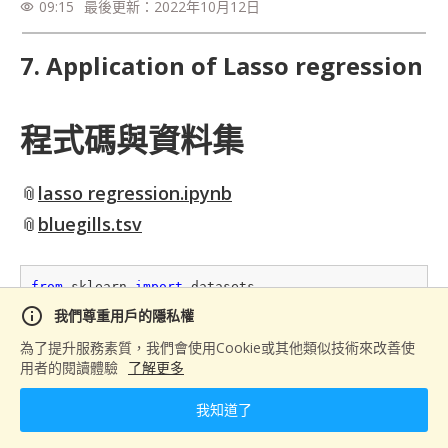
09:15
最後更新：
2022年10月12日
visibility
7. Application of Lasso regression
程式碼與資料集
📎
lasso regression.ipynb
📎
bluegills.tsv
from
 sklearn 
import
import
 pandas 
as
info
我們尊重用戶的隱私權
import
 seaborn 
as
為了提升服務素質，我們會使用Cookie或其他類似技術來改善使
from
 sklearn.linear_model 
import
 LinearRegression, L
用者的閱讀體驗
了解更多
data = datasets.load_boston()

我知道了