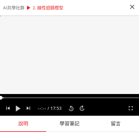
close
play_arrow
play_arrow
AI共學社群
AI共學社群
無縫整合 Python 與 Julia！寫出你的高效程式碼
2. 線性迴歸模型
無縫整合 Python 與 Julia！寫出你的高
效程式碼
我們特別邀請到台灣 Julia 社群的大神：杜岳華，
帶領學員從實作著手，運用 Python整合Julia提升
系統的整體執行效率與可用性，解決 Python 在大
量數學運算或繁重工作任務中所面臨的效能瓶頸。
people_alt
1
人訂閱
label
Julia
Python
建模
整合
機器學習
迴歸模型
--:--
/
17:53
課程內容
(
31
)
學習筆記
會員
(
1
)
課程介紹
說明
學習筆記
留言