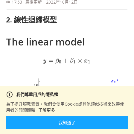
17:53
最後更新：
2022年10月12日
visibility
2. 線性迴歸模型
The linear model
=
+
y=\beta_0+\beta_1\ti
×
y
β
β
x
0
1
1
info
我們尊重用戶的隱私權
為了提升服務素質，我們會使用Cookie或其他類似技術來改善使
用者的閱讀體驗
了解更多
我知道了