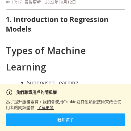
17:17
最後更新：
2022年10月12日
visibility
1. Introduction to Regression
Models
Types of Machine
Learning
Supervised Learning
Training model with labels
info
我們尊重用戶的隱私權
Unsupervised Learning
為了提升服務素質，我們會使用Cookie或其他類似技術來改善使
用者的閱讀體驗
了解更多
Training model without labels
Semi-supervised Learning
我知道了
Training model with partial labels