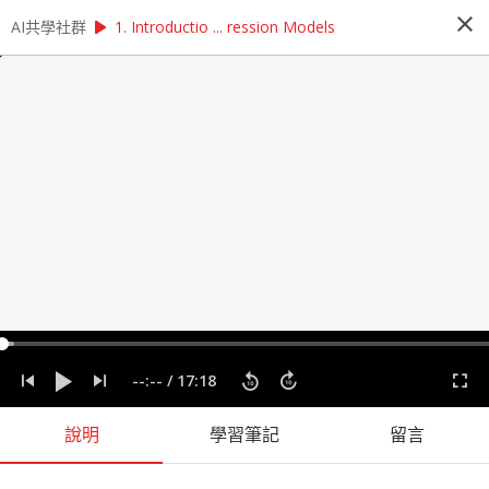
close
play_arrow
play_arrow
AI共學社群
AI共學社群
無縫整合 Python 與 Julia！寫出你的高效程式碼
1. Introductio ... ression Models
無縫整合 Python 與 Julia！寫出你的高
效程式碼
我們特別邀請到台灣 Julia 社群的大神：杜岳華，
帶領學員從實作著手，運用 Python整合Julia提升
系統的整體執行效率與可用性，解決 Python 在大
量數學運算或繁重工作任務中所面臨的效能瓶頸。
people_alt
1
人訂閱
label
Julia
Python
建模
整合
機器學習
迴歸模型
--:--
/
17:18
課程內容
(
31
)
學習筆記
會員
(
1
)
課程介紹
說明
學習筆記
留言