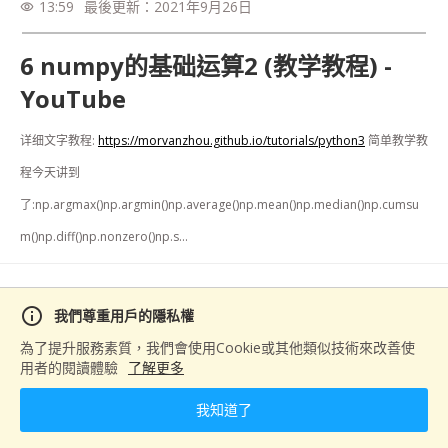
13:59
最後更新：
2021年9月26日
visibility
6 numpy的基础运算2 (教学教程) -
YouTube
详细文字教程: 
https://morvanzhou.github.io/tutorials/python3
 简单教学教
程今天讲到
了:np.argmax()np.argmin()np.average()np.mean()np.median()np.cumsu
m()np.diff()np.nonzero()np.s...
分享
info
我們尊重用戶的隱私權
為了提升服務素質，我們會使用Cookie或其他類似技術來改善使
用者的閱讀體驗
了解更多
下一篇
我知道了
NumPy基礎運算