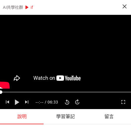
close
play_arrow
play_arrow
AI共學社群
AI共學社群
莫凡 Python 基礎研習讀書會
if
莫凡 Python 基礎研習讀書會
Python 基礎研習讀書會是以莫凡的 Pytohn 基礎
課程為主，帶領學員每週一小時，從入門的程式操
作開始，一步一步學會 Python 的撰寫，最後進入
Pandas、NumPy 與資料視覺化，掌握入門資料科
學前的重要知識。
people_alt
166
人訂閱
label
Matplotlib
Numpy
Pandas
Python
莫凡
--:--
/
06:33
課程內容
(
73
)
學習筆記
(
43
)
會員
(
166
)
課程介紹
說明
學習筆記
留言