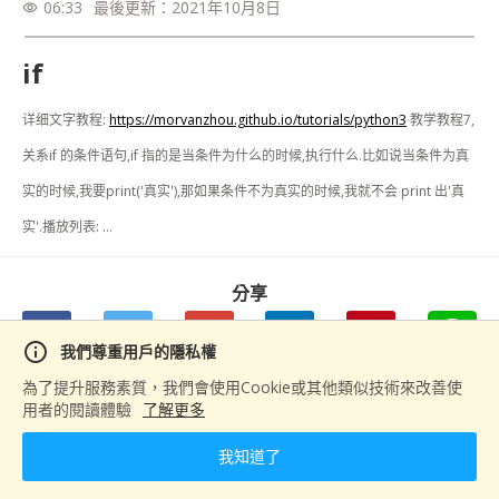
06:33
最後更新：
2021年10月8日
visibility
if
详细文字教程: 
https://morvanzhou.github.io/tutorials/python3
 教学教程7, 
关系if 的条件语句,if 指的是当条件为什么的时候,执行什么.比如说当条件为真
实的时候,我要print('真实'),那如果条件不为真实的时候,我就不会 print 出'真
实'.播放列表: ...
分享
info
我們尊重用戶的隱私權
為了提升服務素質，我們會使用Cookie或其他類似技術來改善使
用者的閱讀體驗
了解更多
下一篇
if else
我知道了