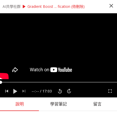
close
play_arrow
play_arrow
AI共學社群
AI共學社群
StatQuest 機器學習研習讀書會
Gradient Boost ... fication (待刪除)
StatQuest 機器學習研習讀書會
StatQuest 機器學習研習讀書會是以StatQuest的
機器學習課程為主，帶領學員每週一小時，從入門
的機器學習概念開始，一步一步學習機器學習的奧
秘，最後進入回歸、統計方法、神經網路，掌握大
數據時代不可或缺的機器學習。
people_alt
98
人訂閱
label
StatQuest
機器學習
統計
課程內容
(
36
)
學習筆記
(
55
)
會員
(
98
)
課程介紹
--:--
/
17:03
說明
學習筆記
留言