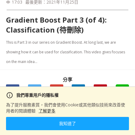
17:03
最後更新：
2021年11月25日
visibility
Gradient Boost Part 3 (of 4):
Classification (待刪除)
This is Part 3 in our series on Gradient Boost. At long last, we are 
showing how it can be used for classification. This video gives focuses 
on the main idea...
分享
info
我們尊重用戶的隱私權
為了提升服務素質，我們會使用Cookie或其他類似技術來改善使
用者的閱讀體驗
了解更多
上一篇
Gradient Boost Part 4 (of 4): Classification Details
我知道了