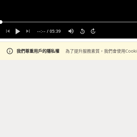
--:--
/
05:39
info
我們尊重用戶的隱私權
為了提升服務素質，我們會使用Cook
說明
05:39
・
2018年10月23日
visibility
什麼是卷積神經網絡 CNN
卷積神經網絡的簡單介紹
在圖像和語音識別方面能
的方面是計算機的圖像識別,