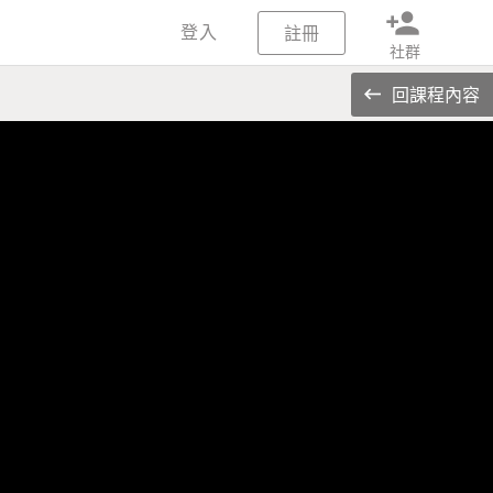
person_add
登入
註冊
社群
回課程內容