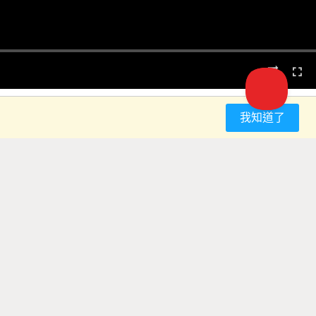
我知道了
留言
, 因為利用卷積神經網絡
 卷積神經網絡最常被應用
, 藥物發現, 等等. 