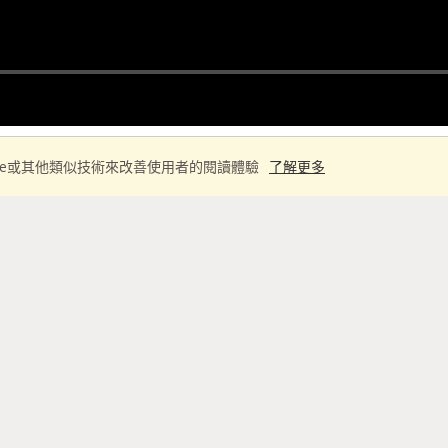
ie或其他類似技術來改善使用者的閱讀體驗
了解更多
學習筆記
 (深度學習)?
. 卷積神經網絡是近些年逐步興起的一種人工神經網絡結構
夠給出更優預測結果, 這一種技術也被廣泛的傳播可應用.
 不過因為不斷地創新, 它也被應用在視頻分析, 自然語言處理