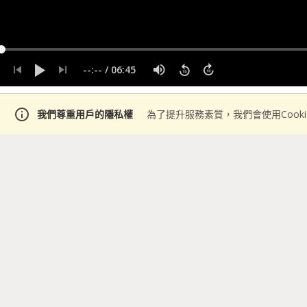
--:--
/
06:45
info
我們尊重用戶的隱私權
為了提升服務素質，我們會使用Cook
說明
06:45
・
2018年10月23日
visibility
Keras #3 兼容 backend
介紹內容: 
https://gith
整keras 的backend Ke