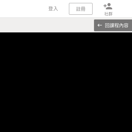
person_add
登入
註冊
社群
回課程內容