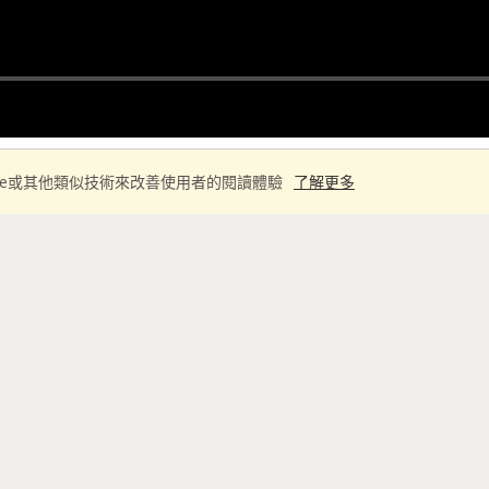
ie或其他類似技術來改善使用者的閱讀體驗
了解更多
學習筆記
 (教學 教程 tutorial)
ub.com/MorvanZhou/tutorials/blob/master/kerasTU
ras 播放列表: 
https://www.youtube.com/playlist?list=
 