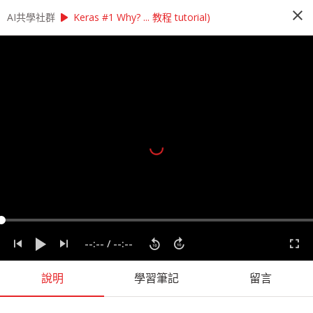
close
play_arrow
play_arrow
AI共學社群
AI共學社群
莫煩＿Keras快速上手 機器學習神經網路實作
Keras #1 Why? ... 教程 tutorial)
莫煩＿Keras快速上手 機器學習神經網路
實作
學習如何使用Keras快速搭建神經網路
people_alt
206
人訂閱
label
AI
Keras
Machine Learning
Python
機器學習
程式語言
課程內容
(
18
)
學習筆記
會員
(
206
)
課程介紹
--:--
/
--:--
說明
學習筆記
留言