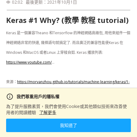
02:02
最後更新：
2021年10月1日
visibility
Keras #1 Why? (教學 教程 tutorial)
Keras 是一個兼容Theano 和Tensorflow 的神經網絡高級包, 用他來組件一個
神經網絡非常的快速, 幾條語句就搞定了. 而且廣泛的兼容性能使Keras 在
Windows 和MacOS 或者Linux 上穿梭自如. Keras 播放列表: 
https://www.youtube.com/
...

來源：
https://morvanzhou.github.io/tutorials/machine-learning/keras/1-
1-why/
info
我們尊重用戶的隱私權
為了提升服務素質，我們會使用Cookie或其他類似技術來改善使
分享
用者的閱讀體驗
了解更多
我知道了