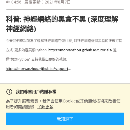
04:56
最後更新：
2021年8月7日
visibility
科普: 神經網絡的黑盒不黑 (深度理解
神經網絡)
今天我們來說說為了理解神經網絡在做什麼, 對神經網絡這個黑盒的正確打開
方式. 更多內容莫煩Python: 
https://morvanzhou.github.io/tutorials/
 通
過"莫煩Python" 支持我做出更好的視頻: 
https://morvanzhou.github.io/support
...

來源：
https://morvanzhou.github.io/tutorials/machine-learning/keras/1-
info
我們尊重用戶的隱私權
1-D-feature-representation/
為了提升服務素質，我們會使用Cookie或其他類似技術來改善使
用者的閱讀體驗
了解更多
分享
我知道了