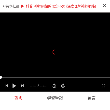
close
play_arrow
play_arrow
AI共學社群
AI共學社群
莫煩＿Keras快速上手 機器學習神經網路實作
科普: 神經網絡的黑盒不黑 (深度理解神經網絡)
莫煩＿Keras快速上手 機器學習神經網路
實作
學習如何使用Keras快速搭建神經網路
people_alt
206
人訂閱
label
AI
Keras
Machine Learning
Python
機器學習
程式語言
課程內容
(
18
)
學習筆記
會員
(
206
)
課程介紹
--:--
/
--:--
說明
學習筆記
留言