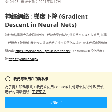
04:08
最後更新：
2021年8月7日
visibility
神經網絡 : 梯度下降 (Gradient
Descent in Neural Nets)
神經網絡是當今為止最流行的一種深度學習框架, 他的基本原理也很簡單, 就是
一種梯度下降機制. 我們今天就來看看這神奇的優化模式吧. 更多代碼實踐和相
關內容: 
https://morvanzhou.github.io/tutorials/
 Tensorflow可視化梯度下
降:
https://youtu.be/ugG
...

來源：
https://morvanzhou.github.io/tutorials/machine-learning/keras/1-
info
我們尊重用戶的隱私權
1-C-gradient-descent/
為了提升服務素質，我們會使用Cookie或其他類似技術來改善使
用者的閱讀體驗
了解更多
分享
我知道了