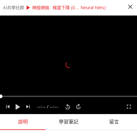
close
play_arrow
play_arrow
AI共學社群
AI共學社群
莫煩＿Keras快速上手 機器學習神經網路實作
神經網絡 : 梯度下降 (G ... Neural Nets)
莫煩＿Keras快速上手 機器學習神經網路
實作
學習如何使用Keras快速搭建神經網路
people_alt
206
人訂閱
label
AI
Keras
Machine Learning
Python
機器學習
程式語言
課程內容
(
18
)
學習筆記
會員
(
206
)
課程介紹
--:--
/
--:--
說明
學習筆記
留言