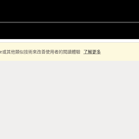
ie或其他類似技術來改善使用者的閱讀體驗
了解更多
學習筆記
如何選擇機器學習方法
 基礎教學教程處理不同問題的時候呢, 我們會要用到不同的機器學習-
供我們選擇合適的學習方法. 流程圖網址: http: //scik
l/machine_learning_m...
