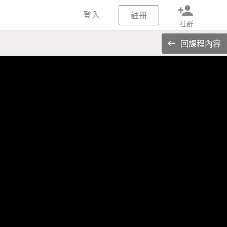
person_add
登入
註冊
社群
回課程內容