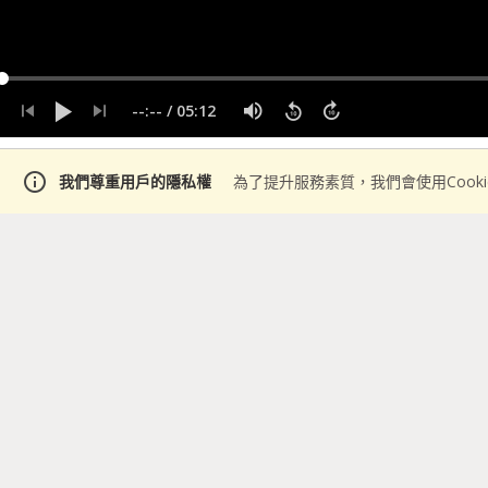
--:--
/
05:12
info
我們尊重用戶的隱私權
為了提升服務素質，我們會使用Cook
說明
05:12
・
2018年09月20日
visibility
Scikit-Learn 3. 
python3 sklearn
提供了一張非常有用的流程圖,
learn.org/stable/tutoria