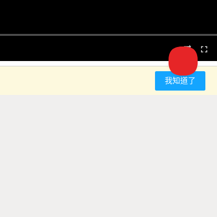
我知道了
留言
學習方法. Sklearn 
it-