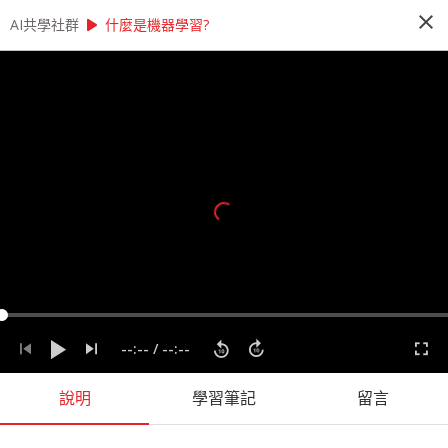
close
play_arrow
play_arrow
AI共學社群
AI共學社群
莫煩_Scikit-learn python數據科學入門
什麼是機器學習?
莫煩_Scikit-learn python數據科學入
門
Scikit-learn 也簡稱 sklearn， 是機器學習領域當
中最知名的 python 模塊之一。
people_alt
195
人訂閱
label
AI
Machine Learning
Python
機器學習
資料科學
--:--
/
--:--
課程內容
(
13
)
學習筆記
會員
(
195
)
課程介紹
說明
學習筆記
留言