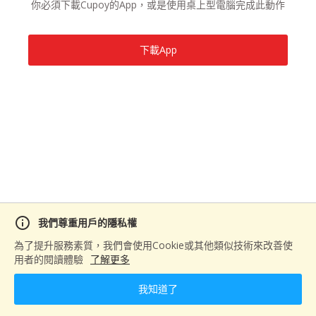
你必須下載Cupoy的App，或是使用桌上型電腦完成此動作
下載App
info
我們尊重用戶的隱私權
為了提升服務素質，我們會使用Cookie或其他類似技術來改善使
用者的閱讀體驗
了解更多
我知道了
home
play_lesson
comment_bank
person
首頁
馬拉松＆課程
活動
個人